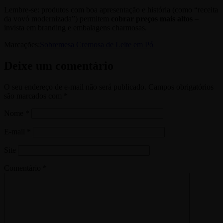
Lembre-se: produtos com boa apresentação e história (como “receita
da vovó modernizada”) permitem
cobrar preços mais altos
–
invista em branding e embalagens charmosas.
Marcações:
Sobremesa Cremosa de Leite em Pó
Deixe um comentário
O seu endereço de e-mail não será publicado.
Campos obrigatórios
são marcados com
*
Nome
*
E-mail
*
Site
Comentário
*