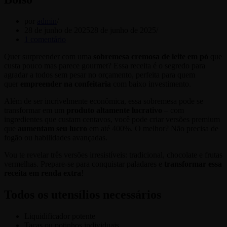
por
admin
28 de junho de 2025
28 de junho de 2025
1 comentário
Quer surpreender com uma
sobremesa cremosa de leite em pó
que
custa pouco mas parece gourmet? Essa receita é o segredo para
agradar a todos sem pesar no orçamento, perfeita para quem
quer
empreender na confeitaria
com baixo investimento.
Além de ser incrivelmente econômica, essa sobremesa pode se
transformar em um
produto altamente lucrativo
– com
ingredientes que custam centavos, você pode criar versões premium
que
aumentam seu lucro
em até 400%. O melhor? Não precisa de
fogão ou habilidades avançadas.
Vou te revelar três versões irresistíveis: tradicional, chocolate e frutas
vermelhas. Prepare-se para conquistar paladares e
transformar essa
receita em renda extra
!
Todos os utensílios necessários
Liquidificador potente
Taças ou potinhos individuais