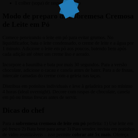
1 colher (sopa) de raspas de limão
Modo de preparo
da Sobremesa Cremosa
de Leite em Pó
Comece peneirando o leite em pó para evitar grumos. No
liquidificador, bata o leite condensado, o creme de leite e a água por
1 minuto. Adicione o leite em pó aos poucos, batendo bem após
cada adição até obter um creme liso e aerado.
Incorpore a baunilha e bata por mais 30 segundos. Para a versão
chocolate, adicione o cacau e canela antes de bater. Para a de frutas,
intercale camadas do creme com a geleia nas taças.
Distribua em potinhos individuais e leve à geladeira por no mínimo
4 horas (ideal overnight). Decore com raspas de chocolate, canela
em pó ou frutas frescas antes de servir.
Dicas do chef
Para a
sobremesa cremosa de leite em pó
perfeita: 1) Use leite em
pó fresco 2) Bata bem para aerar 3) Para vender, invista em potinhos
de vidro reutilizáveis – isso permite
cobrar até 5x mais
. Ofereça